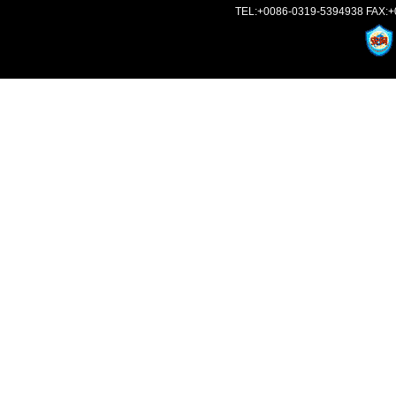
TEL:+0086-0319-5394938 FAX:+