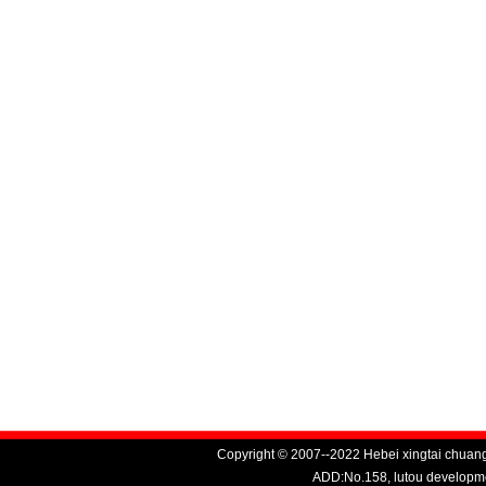
Copyright © 2007--2022 Hebei xingtai chuang
ADD:No.158, lutou developme