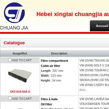
Hebei xingtai chuangjia a
Accueil
Catalogue
Image/Ref.
Description
ADD TO CART
VW (SVW)
TIGUAN (5
Filtre compartiment
VW (FAW)
GOLF V (1
Cabin air filter
VW (SVW)
TOURAN (1
Length
: 287 mm
SKODA (SVW )
SUPE
Width
: 215 mm
SKODA (SVW )
OCTAV
Height
: 34 mm
VW (FAW)
CADDY Bo
plus...
1K0 819 644 A
ADD TO CART
VW (SVW)
LAVIDA Sa
Filtre à huile
VOLKSWAGEN
TOUR
Oil Filter
VW (SVW)
POLO JINQ