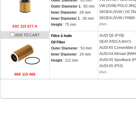
Outer Diameter
: 65 mm
VW (SVW)
POLO JINQ
Outer Diameter 1
: 65 mm
SKODA (SVW )
OCTAV
Inner Diameter
: 29 mm
SKODA (SVW )
FABIA 
Inner Diameter 1
: 30 mm
plus...
Height
: 75 mm
03C 115 577 A
ADD TO CART
AUDI
Q5 (FYB)
Filtre à huile
SEAT
ATECA (KH7)
Oil Filter
AUDI
A5 Convertible 
Outer Diameter
: 53 mm
AUDI
A4 Allroad (8WH
Inner Diameter
: 24 mm
AUDI
A5 Sportback (F
Height
: 112 mm
AUDI
A5 (F53)
plus...
06K 115 466